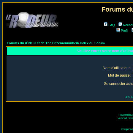
Forums du
FAQ
Reche
Profil
Forums du rÔdeur et de The Prizenarnumber6 Index du Forum
Veuillez entrer votre nom d'utili
Nom d'utilisateur:
Mot de passe:
Se connecter aut
J'ai 
Powered by
Version Fr réal
Inscriptio