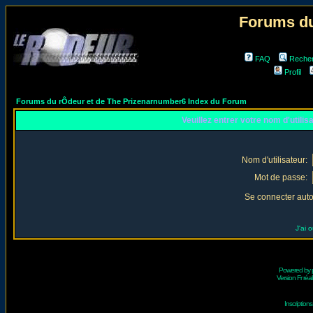
Forums du
FAQ
Reche
Profil
Forums du rÔdeur et de The Prizenarnumber6 Index du Forum
Veuillez entrer votre nom d'utili
Nom d'utilisateur:
Mot de passe:
Se connecter aut
J'ai 
Powered by
Version Fr réal
Inscriptio