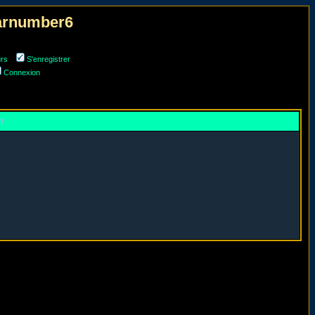
narnumber6
urs
S'enregistrer
Connexion
er