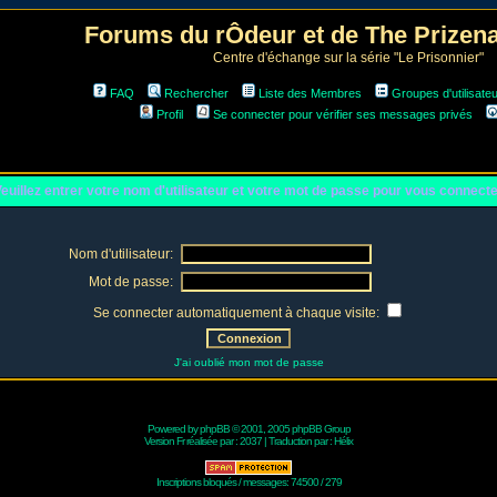
Forums du rÔdeur et de The Prize
Centre d'échange sur la série "Le Prisonnier"
FAQ
Rechercher
Liste des Membres
Groupes d'utilisate
Profil
Se connecter pour vérifier ses messages privés
euillez entrer votre nom d'utilisateur et votre mot de passe pour vous connect
Nom d'utilisateur:
Mot de passe:
Se connecter automatiquement à chaque visite:
J'ai oublié mon mot de passe
Powered by
phpBB
© 2001, 2005 phpBB Group
Version Fr réalisée par :
2037
| Traduction par :
Hélix
Inscriptions bloqués / messages: 74500 / 279