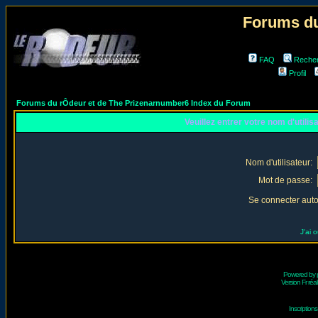
Forums du
FAQ
Reche
Profil
Forums du rÔdeur et de The Prizenarnumber6 Index du Forum
Veuillez entrer votre nom d'utili
Nom d'utilisateur:
Mot de passe:
Se connecter aut
J'ai 
Powered by
Version Fr réal
Inscriptio