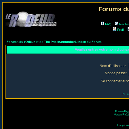
Forums du
FAQ
Reche
Profil
Forums du rÔdeur et de The Prizenarnumber6 Index du Forum
Veuillez entrer votre nom d'utili
Nom d'utilisateur:
Mot de passe:
Se connecter aut
J'ai 
Powered by
Version Fr réal
Inscriptio