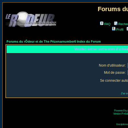
Forums du
FAQ
Reche
Profil
Forums du rÔdeur et de The Prizenarnumber6 Index du Forum
Veuillez entrer votre nom d'utili
Nom d'utilisateur:
Mot de passe:
Se connecter aut
J'ai 
Powered by
Version Fr réal
Inscriptio