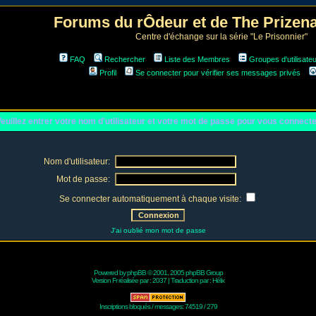
Forums du rÔdeur et de The Prize
Centre d'échange sur la série "Le Prisonnier"
FAQ
Rechercher
Liste des Membres
Groupes d'utilisate
Profil
Se connecter pour vérifier ses messages privés
euillez entrer votre nom d'utilisateur et votre mot de passe pour vous connect
Nom d'utilisateur:
Mot de passe:
Se connecter automatiquement à chaque visite:
J'ai oublié mon mot de passe
Powered by
phpBB
© 2001, 2005 phpBB Group
Version Fr réalisée par :
2037
| Traduction par :
Hélix
Inscriptions bloqués / messages: 74519 / 279