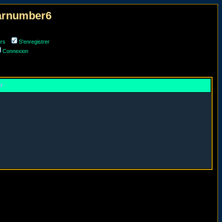
narnumber6
urs
S'enregistrer
Connexion
er