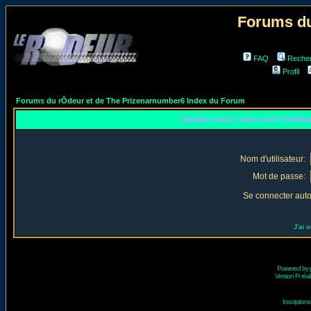
Forums du
FAQ
Reche
Profil
Forums du rÔdeur et de The Prizenarnumber6 Index du Forum
Veuillez entrer votre nom d'utili
Nom d'utilisateur:
Mot de passe:
Se connecter aut
J'ai 
Powered by
Version Fr réal
Inscriptio