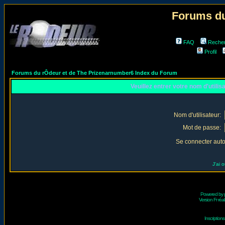
Forums du
FAQ
Reche
Profil
Forums du rÔdeur et de The Prizenarnumber6 Index du Forum
Veuillez entrer votre nom d'utili
Nom d'utilisateur:
Mot de passe:
Se connecter aut
J'ai 
Powered by
Version Fr réal
Inscriptio