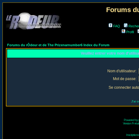
Forums du
FAQ
Reche
Profil
Forums du rÔdeur et de The Prizenarnumber6 Index du Forum
Veuillez entrer votre nom d'utili
Nom d'utilisateur:
Mot de passe:
Se connecter aut
J'ai 
Powered by
Version Fr réal
Inscriptio