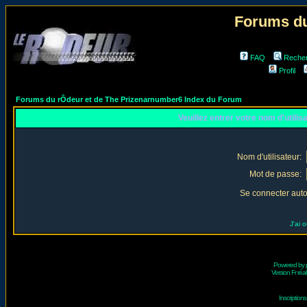
Forums du
FAQ
Reche
Profil
Forums du rÔdeur et de The Prizenarnumber6 Index du Forum
Veuillez entrer votre nom d'utili
Nom d'utilisateur:
Mot de passe:
Se connecter aut
J'ai 
Powered by
Version Fr réal
Inscriptio