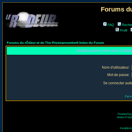
Forums du
FAQ
Reche
Profil
Forums du rÔdeur et de The Prizenarnumber6 Index du Forum
Veuillez entrer votre nom d'utili
Nom d'utilisateur:
Mot de passe:
Se connecter aut
J'ai 
Powered by
Version Fr réal
Inscriptio