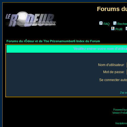
Forums du
FAQ
Reche
Profil
Forums du rÔdeur et de The Prizenarnumber6 Index du Forum
Veuillez entrer votre nom d'utili
Nom d'utilisateur:
Mot de passe:
Se connecter aut
J'ai 
Powered by
Version Fr réal
Inscriptio