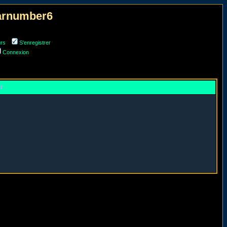
narnumber6
urs
S'enregistrer
Connexion
er