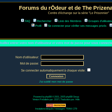
Forums du rÔdeur et de The Prize
Centre d'échange sur la série "Le Prisonnier"
FAQ
Rechercher
Liste des Membres
Groupes d'utilisate
Profil
Se connecter pour vérifier ses messages privés
euillez entrer votre nom d'utilisateur et votre mot de passe pour vous connect
Nom d'utilisateur:
Mot de passe:
Se connecter automatiquement à chaque visite:
J'ai oublié mon mot de passe
Powered by
phpBB
© 2001, 2005 phpBB Group
Version Fr réalisée par :
2037
| Traduction par :
Hélix
Inscriptions bloqués / messages: 75064 / 279