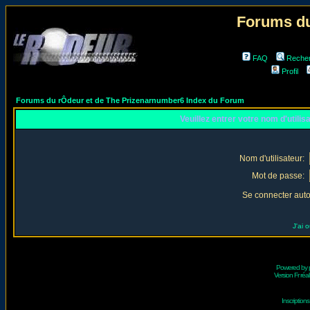
Forums du
FAQ
Reche
Profil
Forums du rÔdeur et de The Prizenarnumber6 Index du Forum
Veuillez entrer votre nom d'utili
Nom d'utilisateur:
Mot de passe:
Se connecter aut
J'ai 
Powered by
Version Fr réal
Inscriptio