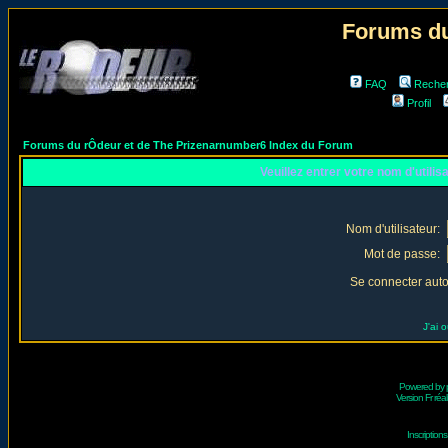
Forums du
FAQ
Reche
Profil
Forums du rÔdeur et de The Prizenarnumber6 Index du Forum
Veuillez entrer votre nom d'utili
Nom d'utilisateur:
Mot de passe:
Se connecter aut
J'ai 
Powered by
Version Fr réal
Inscriptio