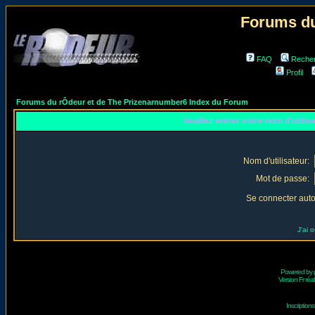
Forums du
FAQ
Reche
Profil
Forums du rÔdeur et de The Prizenarnumber6 Index du Forum
Veuillez entrer votre nom d'utili
Nom d'utilisateur:
Mot de passe:
Se connecter aut
J'ai 
Powered by
Version Fr réal
Inscriptio