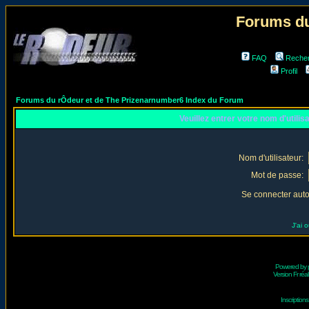
Forums du
FAQ
Reche
Profil
Forums du rÔdeur et de The Prizenarnumber6 Index du Forum
Veuillez entrer votre nom d'utili
Nom d'utilisateur:
Mot de passe:
Se connecter aut
J'ai 
Powered by
Version Fr réal
Inscriptio