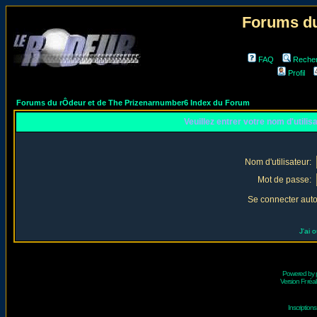
Forums du
FAQ
Reche
Profil
Forums du rÔdeur et de The Prizenarnumber6 Index du Forum
Veuillez entrer votre nom d'utili
Nom d'utilisateur:
Mot de passe:
Se connecter aut
J'ai 
Powered by
Version Fr réal
Inscriptio