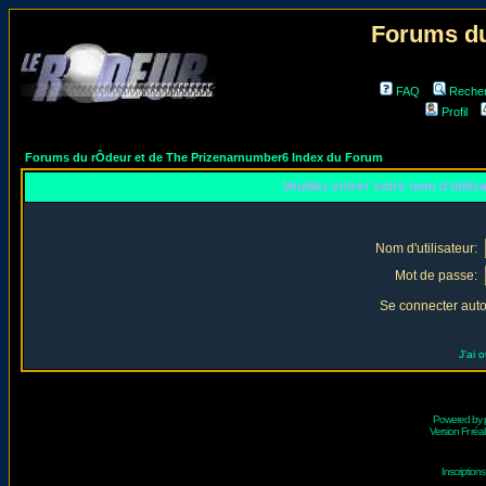
Forums du
FAQ
Reche
Profil
Forums du rÔdeur et de The Prizenarnumber6 Index du Forum
Veuillez entrer votre nom d'utili
Nom d'utilisateur:
Mot de passe:
Se connecter aut
J'ai 
Powered by
Version Fr réal
Inscriptio