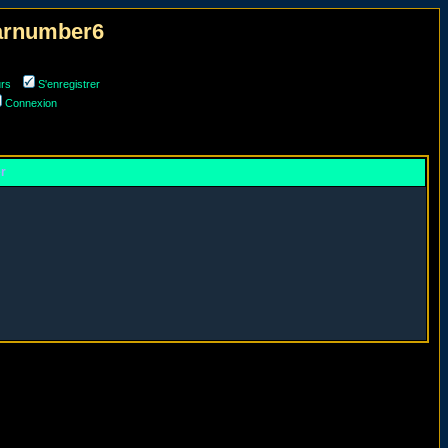
narnumber6
urs
S'enregistrer
Connexion
er