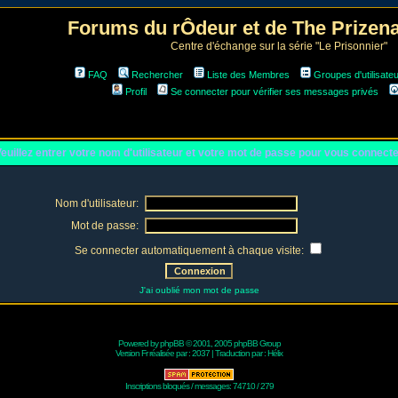
Forums du rÔdeur et de The Prize
Centre d'échange sur la série "Le Prisonnier"
FAQ
Rechercher
Liste des Membres
Groupes d'utilisate
Profil
Se connecter pour vérifier ses messages privés
euillez entrer votre nom d'utilisateur et votre mot de passe pour vous connect
Nom d'utilisateur:
Mot de passe:
Se connecter automatiquement à chaque visite:
J'ai oublié mon mot de passe
Powered by
phpBB
© 2001, 2005 phpBB Group
Version Fr réalisée par :
2037
| Traduction par :
Hélix
Inscriptions bloqués / messages: 74710 / 279