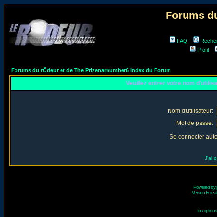
Forums du
FAQ
Reche
Profil
Forums du rÔdeur et de The Prizenarnumber6 Index du Forum
Veuillez entrer votre nom d'utili
Nom d'utilisateur:
Mot de passe:
Se connecter aut
J'ai 
Powered by
Version Fr réal
Inscriptio