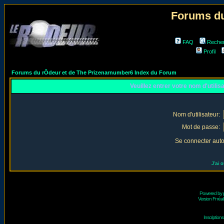
Forums du
FAQ
Reche
Profil
Forums du rÔdeur et de The Prizenarnumber6 Index du Forum
Veuillez entrer votre nom d'utili
Nom d'utilisateur:
Mot de passe:
Se connecter aut
J'ai 
Powered by
Version Fr réal
Inscriptio