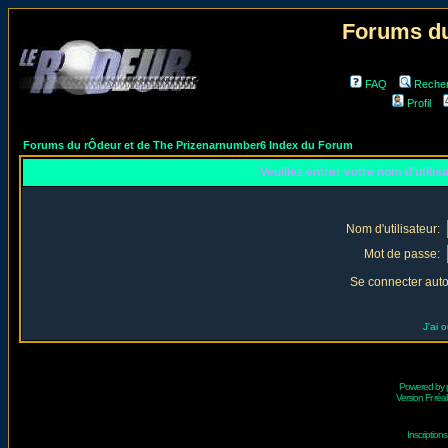
Forums du
FAQ
Reche
Profil
Forums du rÔdeur et de The Prizenarnumber6 Index du Forum
Veuillez entrer votre nom d'utili
Nom d'utilisateur:
Mot de passe:
Se connecter aut
J'ai 
Powered by
Version Fr réal
Inscriptio