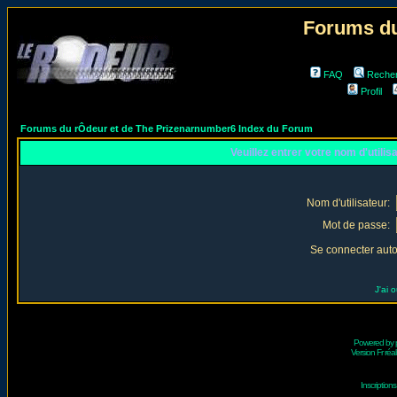
Forums du
FAQ
Reche
Profil
Forums du rÔdeur et de The Prizenarnumber6 Index du Forum
Veuillez entrer votre nom d'utili
Nom d'utilisateur:
Mot de passe:
Se connecter aut
J'ai 
Powered by
Version Fr réal
Inscriptio