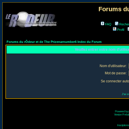
Forums du
FAQ
Reche
Profil
Forums du rÔdeur et de The Prizenarnumber6 Index du Forum
Veuillez entrer votre nom d'utili
Nom d'utilisateur:
Mot de passe:
Se connecter aut
J'ai 
Powered by
Version Fr réal
Inscriptio