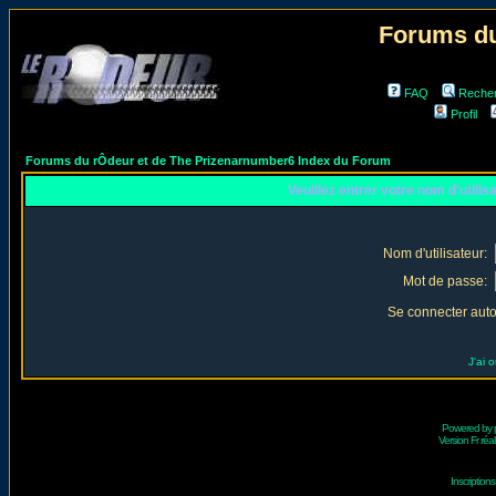
Forums du
FAQ
Reche
Profil
Forums du rÔdeur et de The Prizenarnumber6 Index du Forum
Veuillez entrer votre nom d'utili
Nom d'utilisateur:
Mot de passe:
Se connecter aut
J'ai 
Powered by
Version Fr réal
Inscriptio