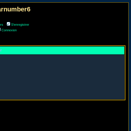
narnumber6
urs
S'enregistrer
Connexion
er