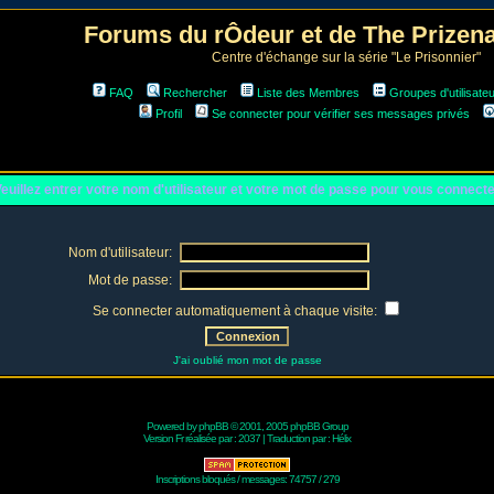
Forums du rÔdeur et de The Prize
Centre d'échange sur la série "Le Prisonnier"
FAQ
Rechercher
Liste des Membres
Groupes d'utilisate
Profil
Se connecter pour vérifier ses messages privés
euillez entrer votre nom d'utilisateur et votre mot de passe pour vous connect
Nom d'utilisateur:
Mot de passe:
Se connecter automatiquement à chaque visite:
J'ai oublié mon mot de passe
Powered by
phpBB
© 2001, 2005 phpBB Group
Version Fr réalisée par :
2037
| Traduction par :
Hélix
Inscriptions bloqués / messages: 74757 / 279