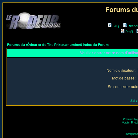
Forums du
FAQ
Reche
Profil
Forums du rÔdeur et de The Prizenarnumber6 Index du Forum
Veuillez entrer votre nom d'utili
Nom d'utilisateur:
Mot de passe:
Se connecter aut
J'ai 
Powered by
Version Fr réal
Inscriptio