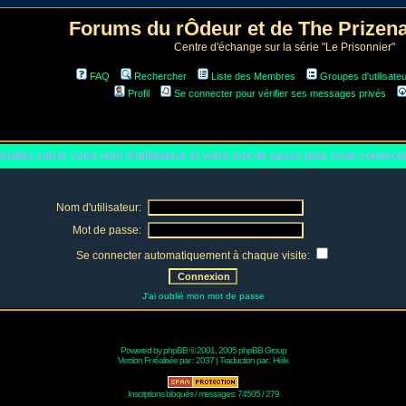
Forums du rÔdeur et de The Prize
Centre d'échange sur la série "Le Prisonnier"
FAQ
Rechercher
Liste des Membres
Groupes d'utilisate
Profil
Se connecter pour vérifier ses messages privés
euillez entrer votre nom d'utilisateur et votre mot de passe pour vous connect
Nom d'utilisateur:
Mot de passe:
Se connecter automatiquement à chaque visite:
J'ai oublié mon mot de passe
Powered by
phpBB
© 2001, 2005 phpBB Group
Version Fr réalisée par :
2037
| Traduction par :
Hélix
Inscriptions bloqués / messages: 74505 / 279