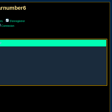
narnumber6
urs
S'enregistrer
Connexion
er