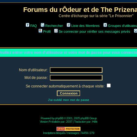
Forums du rÔdeur et de The Prize
Centre d'échange sur la série "Le Prisonnier"
FAQ
Rechercher
Liste des Membres
Groupes d'utilisate
Profil
Se connecter pour vérifier ses messages privés
euillez entrer votre nom d'utilisateur et votre mot de passe pour vous connect
Nom d'utilisateur:
Mot de passe:
Se connecter automatiquement à chaque visite:
J'ai oublié mon mot de passe
Powered by
phpBB
© 2001, 2005 phpBB Group
Version Fr réalisée par :
2037
| Traduction par :
Hélix
Inscriptions bloqués / messages: 74459 / 279