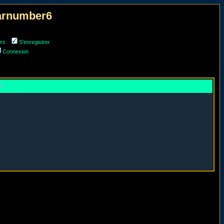
narnumber6
urs
S'enregistrer
Connexion
er