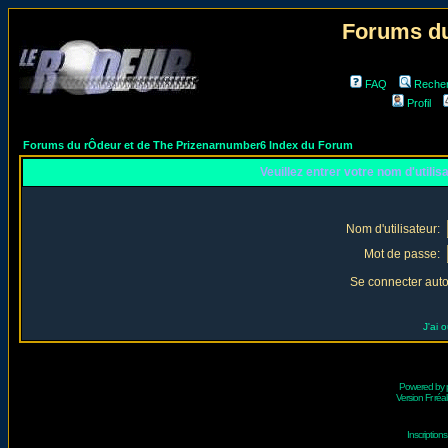
Forums du
FAQ
Reche
Profil
Forums du rÔdeur et de The Prizenarnumber6 Index du Forum
Veuillez entrer votre nom d'utili
Nom d'utilisateur:
Mot de passe:
Se connecter aut
J'ai 
Powered by
Version Fr réal
Inscriptio