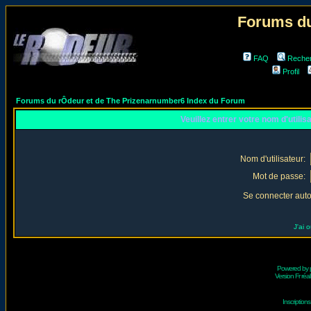
Forums du
FAQ
Reche
Profil
Forums du rÔdeur et de The Prizenarnumber6 Index du Forum
Veuillez entrer votre nom d'utili
Nom d'utilisateur:
Mot de passe:
Se connecter aut
J'ai 
Powered by
Version Fr réal
Inscriptio