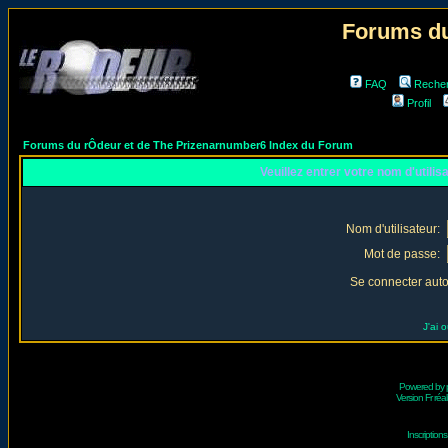
Forums du
FAQ
Reche
Profil
Forums du rÔdeur et de The Prizenarnumber6 Index du Forum
Veuillez entrer votre nom d'utili
Nom d'utilisateur:
Mot de passe:
Se connecter aut
J'ai 
Powered by
Version Fr réal
Inscriptio