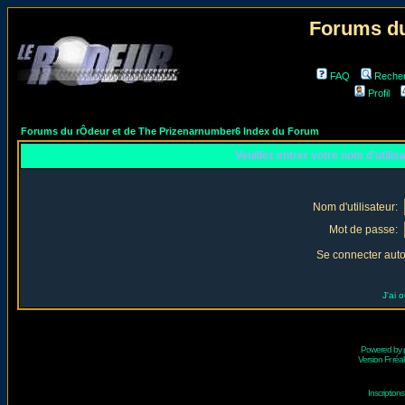
Forums du
FAQ
Reche
Profil
Forums du rÔdeur et de The Prizenarnumber6 Index du Forum
Veuillez entrer votre nom d'utili
Nom d'utilisateur:
Mot de passe:
Se connecter aut
J'ai 
Powered by
Version Fr réal
Inscriptio