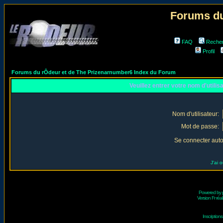
Forums du
FAQ
Reche
Profil
Forums du rÔdeur et de The Prizenarnumber6 Index du Forum
Veuillez entrer votre nom d'utili
Nom d'utilisateur:
Mot de passe:
Se connecter aut
J'ai 
Powered by
Version Fr réal
Inscriptio