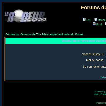
Forums du
FAQ
Reche
Profil
Forums du rÔdeur et de The Prizenarnumber6 Index du Forum
Veuillez entrer votre nom d'utili
Nom d'utilisateur:
Mot de passe:
Se connecter aut
J'ai 
Powered by
Version Fr réal
Inscriptio