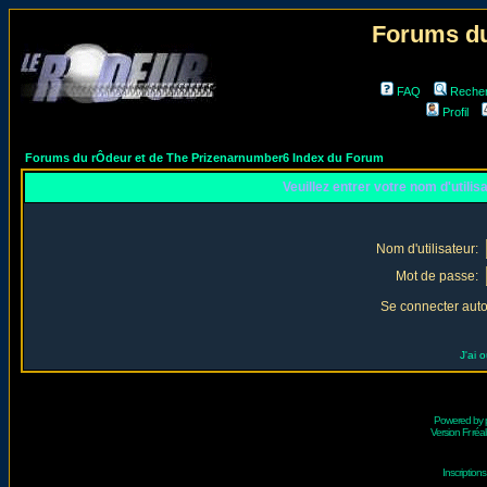
Forums du
FAQ
Reche
Profil
Forums du rÔdeur et de The Prizenarnumber6 Index du Forum
Veuillez entrer votre nom d'utili
Nom d'utilisateur:
Mot de passe:
Se connecter aut
J'ai 
Powered by
Version Fr réal
Inscriptio