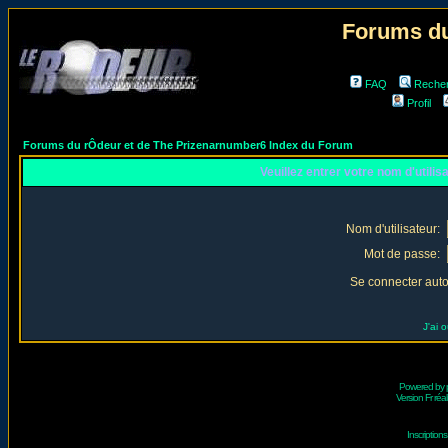
Forums du
FAQ
Reche
Profil
Forums du rÔdeur et de The Prizenarnumber6 Index du Forum
Veuillez entrer votre nom d'utili
Nom d'utilisateur:
Mot de passe:
Se connecter aut
J'ai 
Powered by
Version Fr réal
Inscriptio