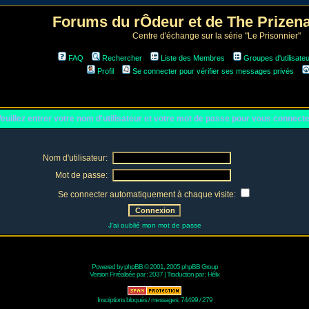
Forums du rÔdeur et de The Prize
Centre d'échange sur la série "Le Prisonnier"
FAQ
Rechercher
Liste des Membres
Groupes d'utilisate
Profil
Se connecter pour vérifier ses messages privés
euillez entrer votre nom d'utilisateur et votre mot de passe pour vous connect
Nom d'utilisateur:
Mot de passe:
Se connecter automatiquement à chaque visite:
J'ai oublié mon mot de passe
Powered by
phpBB
© 2001, 2005 phpBB Group
Version Fr réalisée par :
2037
| Traduction par :
Hélix
Inscriptions bloqués / messages: 74499 / 279