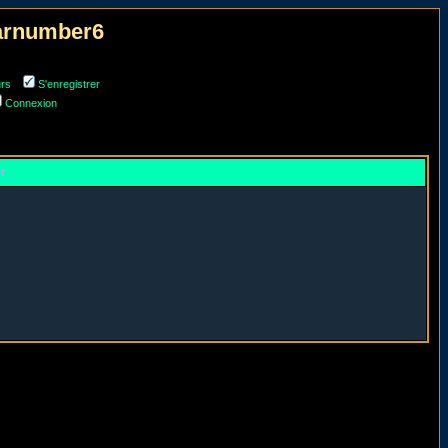
narnumber6
urs
S'enregistrer
Connexion
er