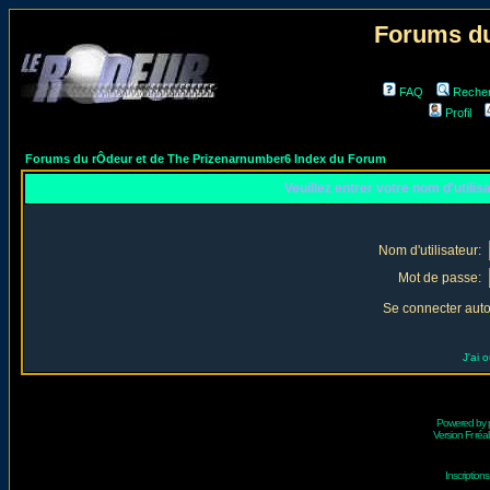
Forums du
FAQ
Reche
Profil
Forums du rÔdeur et de The Prizenarnumber6 Index du Forum
Veuillez entrer votre nom d'utili
Nom d'utilisateur:
Mot de passe:
Se connecter aut
J'ai 
Powered by
Version Fr réal
Inscriptio