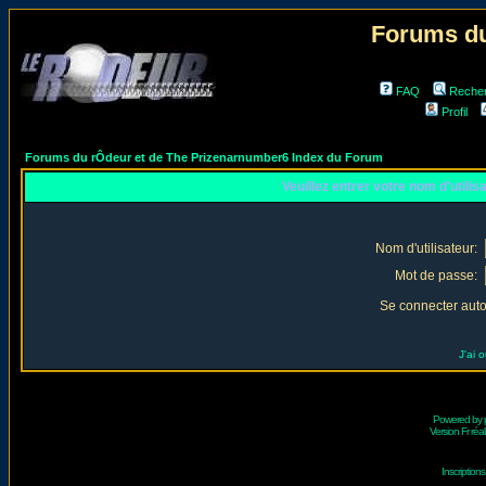
Forums du
FAQ
Reche
Profil
Forums du rÔdeur et de The Prizenarnumber6 Index du Forum
Veuillez entrer votre nom d'utili
Nom d'utilisateur:
Mot de passe:
Se connecter aut
J'ai 
Powered by
Version Fr réal
Inscriptio