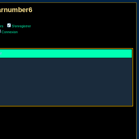
narnumber6
urs
S'enregistrer
Connexion
er