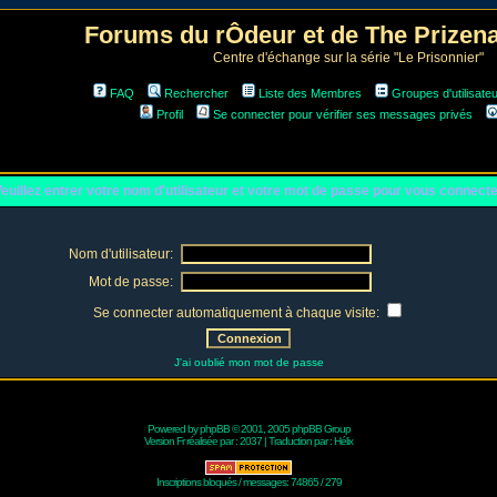
Forums du rÔdeur et de The Prize
Centre d'échange sur la série "Le Prisonnier"
FAQ
Rechercher
Liste des Membres
Groupes d'utilisate
Profil
Se connecter pour vérifier ses messages privés
euillez entrer votre nom d'utilisateur et votre mot de passe pour vous connect
Nom d'utilisateur:
Mot de passe:
Se connecter automatiquement à chaque visite:
J'ai oublié mon mot de passe
Powered by
phpBB
© 2001, 2005 phpBB Group
Version Fr réalisée par :
2037
| Traduction par :
Hélix
Inscriptions bloqués / messages: 74865 / 279