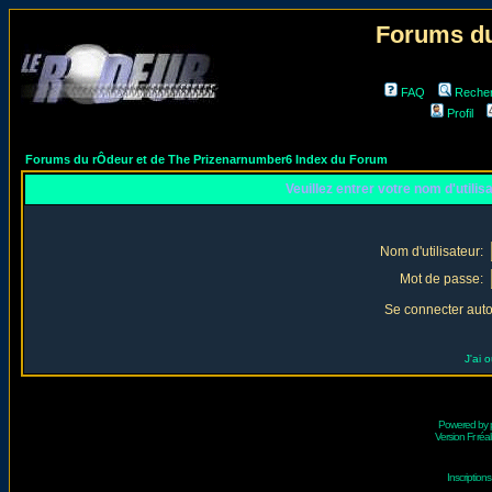
Forums du
FAQ
Reche
Profil
Forums du rÔdeur et de The Prizenarnumber6 Index du Forum
Veuillez entrer votre nom d'utili
Nom d'utilisateur:
Mot de passe:
Se connecter aut
J'ai 
Powered by
Version Fr réal
Inscriptio