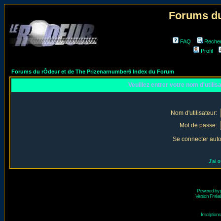
Forums du
FAQ
Reche
Profil
Forums du rÔdeur et de The Prizenarnumber6 Index du Forum
Veuillez entrer votre nom d'utili
Nom d'utilisateur:
Mot de passe:
Se connecter aut
J'ai 
Powered by
Version Fr réal
Inscriptio