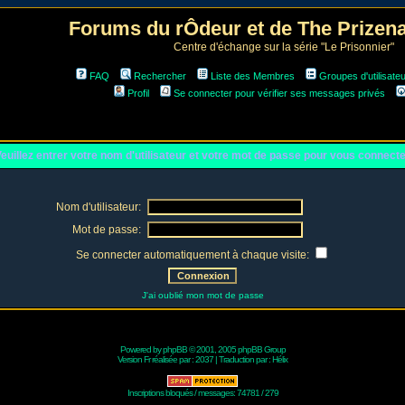
Forums du rÔdeur et de The Prize
Centre d'échange sur la série "Le Prisonnier"
FAQ
Rechercher
Liste des Membres
Groupes d'utilisate
Profil
Se connecter pour vérifier ses messages privés
euillez entrer votre nom d'utilisateur et votre mot de passe pour vous connect
Nom d'utilisateur:
Mot de passe:
Se connecter automatiquement à chaque visite:
J'ai oublié mon mot de passe
Powered by
phpBB
© 2001, 2005 phpBB Group
Version Fr réalisée par :
2037
| Traduction par :
Hélix
Inscriptions bloqués / messages: 74781 / 279