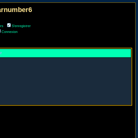
narnumber6
urs
S'enregistrer
Connexion
er