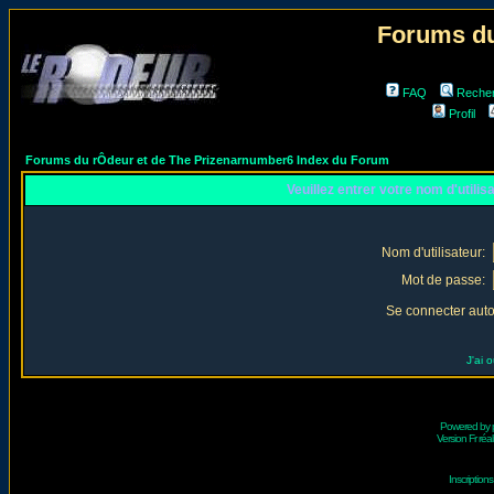
Forums du
FAQ
Reche
Profil
Forums du rÔdeur et de The Prizenarnumber6 Index du Forum
Veuillez entrer votre nom d'utili
Nom d'utilisateur:
Mot de passe:
Se connecter aut
J'ai 
Powered by
Version Fr réal
Inscriptio