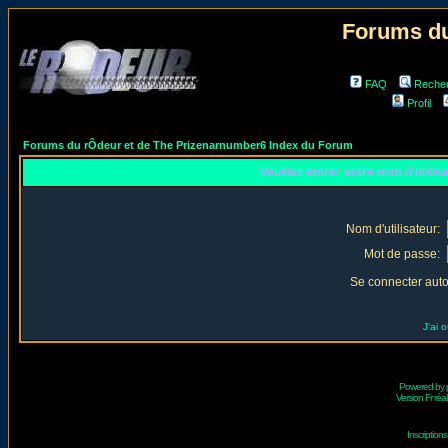
Forums du
FAQ
Reche
Profil
Forums du rÔdeur et de The Prizenarnumber6 Index du Forum
Veuillez entrer votre nom d'utili
Nom d'utilisateur:
Mot de passe:
Se connecter aut
J'ai 
Powered by
Version Fr réal
Inscriptio