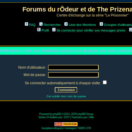
Forums du rÔdeur et de The Prize
Centre d'échange sur la série "Le Prisonnier"
FAQ
Rechercher
Liste des Membres
Groupes d'utilisate
Profil
Se connecter pour vérifier ses messages privés
euillez entrer votre nom d'utilisateur et votre mot de passe pour vous connect
Nom d'utilisateur:
Mot de passe:
Se connecter automatiquement à chaque visite:
J'ai oublié mon mot de passe
Powered by
phpBB
© 2001, 2005 phpBB Group
Version Fr réalisée par :
2037
| Traduction par :
Hélix
Inscriptions bloqués / messages: 74865 / 279