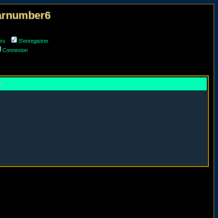
narnumber6
urs
S'enregistrer
Connexion
er