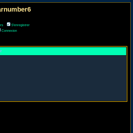
narnumber6
urs
S'enregistrer
Connexion
er