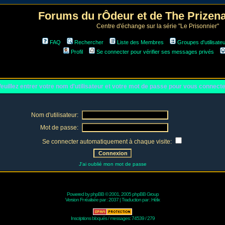
Forums du rÔdeur et de The Prize
Centre d'échange sur la série "Le Prisonnier"
FAQ
Rechercher
Liste des Membres
Groupes d'utilisate
Profil
Se connecter pour vérifier ses messages privés
euillez entrer votre nom d'utilisateur et votre mot de passe pour vous connect
Nom d'utilisateur:
Mot de passe:
Se connecter automatiquement à chaque visite:
J'ai oublié mon mot de passe
Powered by
phpBB
© 2001, 2005 phpBB Group
Version Fr réalisée par :
2037
| Traduction par :
Hélix
Inscriptions bloqués / messages: 74539 / 279